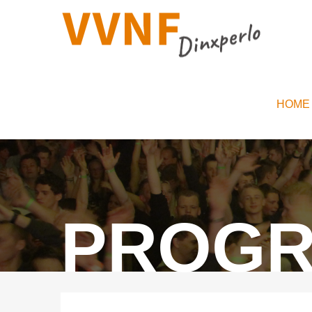
VVNF
HOME
PROG